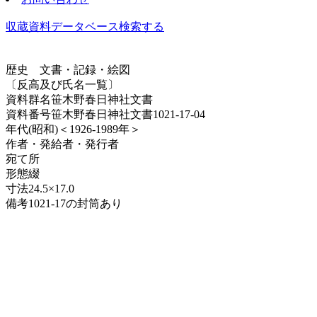
収蔵資料データベース
検索する
歴史
文書・記録・絵図
〔反高及び氏名一覧〕
資料群名
笹木野春日神社文書
資料番号
笹木野春日神社文書1021-17-04
年代
(昭和)＜1926-1989年＞
作者・発給者・発行者
宛て所
形態
綴
寸法
24.5×17.0
備考
1021-17の封筒あり