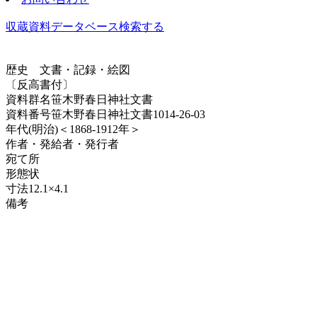
収蔵資料データベース
検索する
歴史
文書・記録・絵図
〔反高書付〕
資料群名
笹木野春日神社文書
資料番号
笹木野春日神社文書1014-26-03
年代
(明治)＜1868-1912年＞
作者・発給者・発行者
宛て所
形態
状
寸法
12.1×4.1
備考