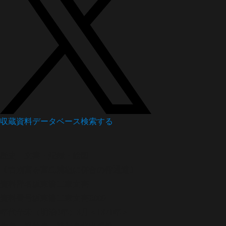
収蔵資料データベース
検索する
歴史
文書・記録・絵図
〔古別宮を宮島浦組に併合の件通達〕
資料群名
坂東協二家文書
資料番号
坂東協二家文書E009
年代
辛未（明治4年）8月＜1871年＞
作者・発給者・発行者
北出張処