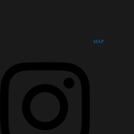
休館日 月曜日（祝日の場合は翌日）
第３火曜日、年末年始（12/28～1/4）
松茂町歴史民俗資料館・人形浄瑠璃芝居資料館
〒771-0220
徳島県板野郡松茂町広島字四番越11番地1
MAP
TEL：088-699-5995
FAX：088-699-5767