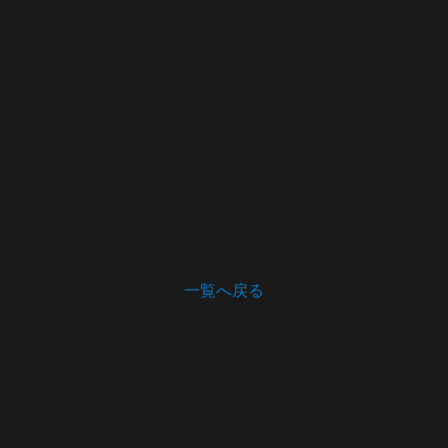
宛て所
別宮浦之内古別宮
形態
状
寸法
17.2×48.0
備考
一覧へ戻る
開館時間・休館日
開館時間 9:00～17:00（木曜は21:00まで）