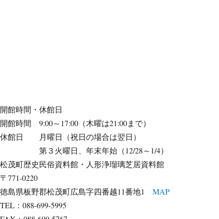
開館時間・休館日
開館時間 9:00～17:00（木曜は21:00まで）
休館日 月曜日（祝日の場合は翌日）
第３火曜日、年末年始（12/28～1/4）
松茂町歴史民俗資料館・人形浄瑠璃芝居資料館
〒771-0220
徳島県板野郡松茂町広島字四番越11番地1
MAP
TEL：088-699-5995
FAX：088-699-5767