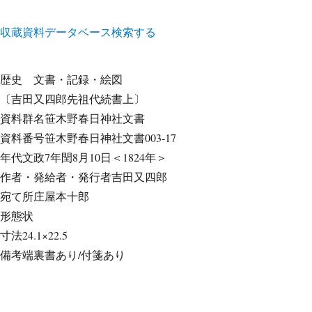
収蔵資料データベース
検索する
歴史
文書・記録・絵図
〔吉田又四郎先祖代続書上〕
資料群名
笹木野春日神社文書
資料番号
笹木野春日神社文書003-17
年代
文政7年閏8月10日＜1824年＞
作者・発給者・発行者
吉田又四郎
宛て所
庄屋本十郎
形態
状
寸法
24.1×22.5
備考
端裏書あり/付箋あり