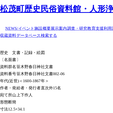
松茂町歴史民俗資料館・人形
NEWS/イベント
施設概要
展示案内
調査・研究
教育支援
利用
収蔵資料データベース
検索する
歴史
文書・記録・絵図
〔名面書〕
資料群名
笹木野春日神社文書
資料番号
笹木野春日神社文書002-06
年代
(近世)＜1600-1867年＞
作者・発給者・発行者
直次外15名
宛て所
山上下作人
形態
断簡
寸法
12.5×34.1