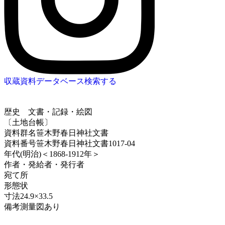
収蔵資料データベース
検索する
歴史
文書・記録・絵図
〔土地台帳〕
資料群名
笹木野春日神社文書
資料番号
笹木野春日神社文書1017-04
年代
(明治)＜1868-1912年＞
作者・発給者・発行者
宛て所
形態
状
寸法
24.9×33.5
備考
測量図あり