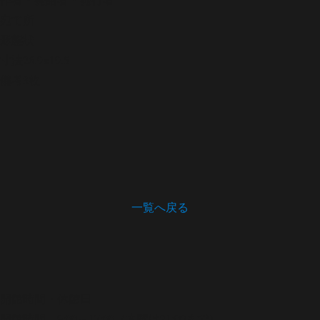
宛て所
形態
状
寸法
26.9×19.5
備考
3枚
一覧へ戻る
開館時間・休館日
開館時間 9:00～17:00（木曜は21:00まで）