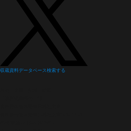
収蔵資料データベース
検索する
歴史
文書・記録・絵図
〔地所明細帳の一部〕
資料群名
笹木野春日神社文書
資料番号
笹木野春日神社文書1020-13-02
年代
(明治)＜1868-1912年＞
作者・発給者・発行者