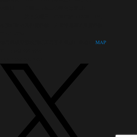
休館日 月曜日（祝日の場合は翌日）
第３火曜日、年末年始（12/28～1/4）
松茂町歴史民俗資料館・人形浄瑠璃芝居資料館
〒771-0220
徳島県板野郡松茂町広島字四番越11番地1
MAP
TEL：088-699-5995
FAX：088-699-5767