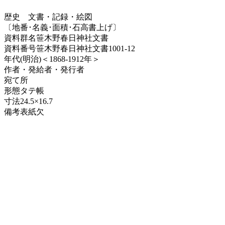
歴史
文書・記録・絵図
〔地番･名義･面積･石高書上げ〕
資料群名
笹木野春日神社文書
資料番号
笹木野春日神社文書1001-12
年代
(明治)＜1868-1912年＞
作者・発給者・発行者
宛て所
形態
タテ帳
寸法
24.5×16.7
備考
表紙欠