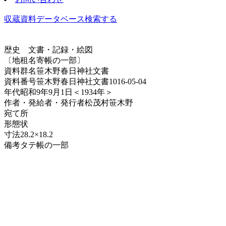
収蔵資料データベース
検索する
歴史
文書・記録・絵図
〔地租名寄帳の一部〕
資料群名
笹木野春日神社文書
資料番号
笹木野春日神社文書1016-05-04
年代
昭和9年9月1日＜1934年＞
作者・発給者・発行者
松茂村笹木野
宛て所
形態
状
寸法
28.2×18.2
備考
タテ帳の一部