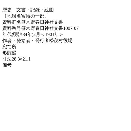
歴史
文書・記録・絵図
〔地租名寄帳の一部〕
資料群名
笹木野春日神社文書
資料番号
笹木野春日神社文書1007-07
年代
(明治34年)2月＜1901年＞
作者・発給者・発行者
松茂村役場
宛て所
形態
綴
寸法
28.3×21.1
備考