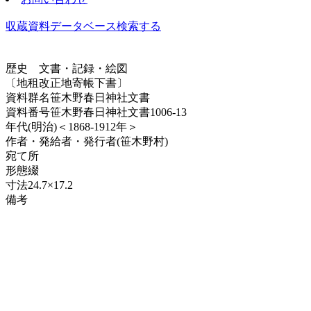
収蔵資料データベース
検索する
歴史
文書・記録・絵図
〔地租改正地寄帳下書〕
資料群名
笹木野春日神社文書
資料番号
笹木野春日神社文書1006-13
年代
(明治)＜1868-1912年＞
作者・発給者・発行者
(笹木野村)
宛て所
形態
綴
寸法
24.7×17.2
備考