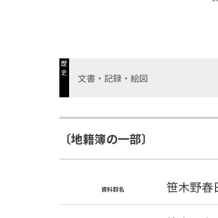
歴
史
文書・記録・絵図
〔地籍簿の一部〕
笹木野春
資料群名