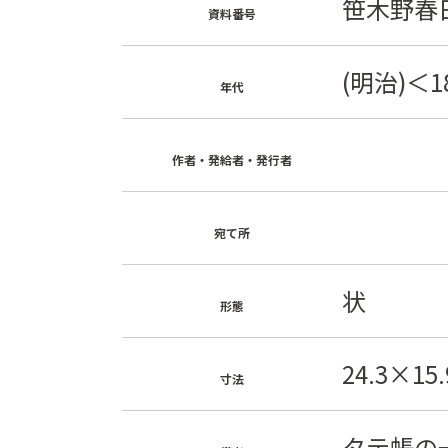
笹木野春日
資料番号
(明治)＜1
年代
作者・発給者・発行者
宛て所
状
形態
24.3×15.
寸法
タテ帳の