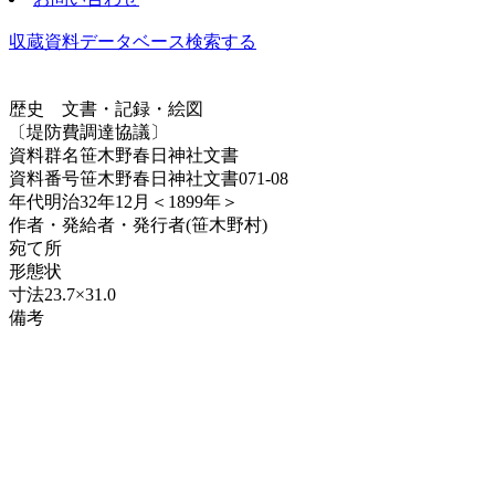
収蔵資料データベース
検索する
歴史
文書・記録・絵図
〔堤防費調達協議〕
資料群名
笹木野春日神社文書
資料番号
笹木野春日神社文書071-08
年代
明治32年12月＜1899年＞
作者・発給者・発行者
(笹木野村)
宛て所
形態
状
寸法
23.7×31.0
備考