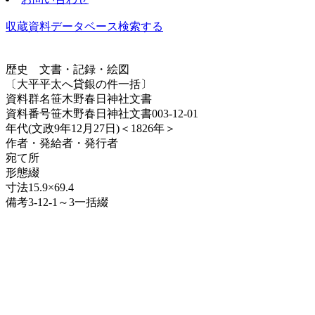
収蔵資料データベース
検索する
歴史
文書・記録・絵図
〔大平平太へ貸銀の件一括〕
資料群名
笹木野春日神社文書
資料番号
笹木野春日神社文書003-12-01
年代
(文政9年12月27日)＜1826年＞
作者・発給者・発行者
宛て所
形態
綴
寸法
15.9×69.4
備考
3-12-1～3一括綴