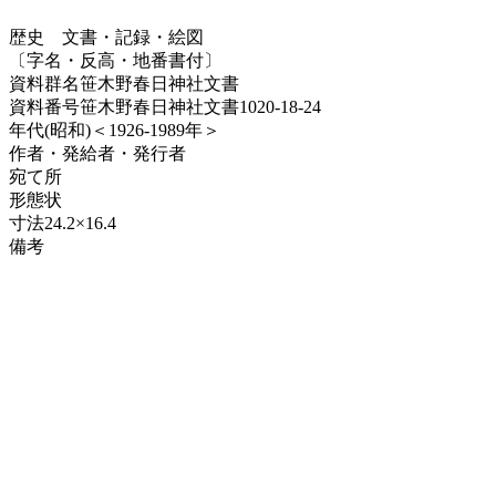
歴史
文書・記録・絵図
〔字名・反高・地番書付〕
資料群名
笹木野春日神社文書
資料番号
笹木野春日神社文書1020-18-24
年代
(昭和)＜1926-1989年＞
作者・発給者・発行者
宛て所
形態
状
寸法
24.2×16.4
備考