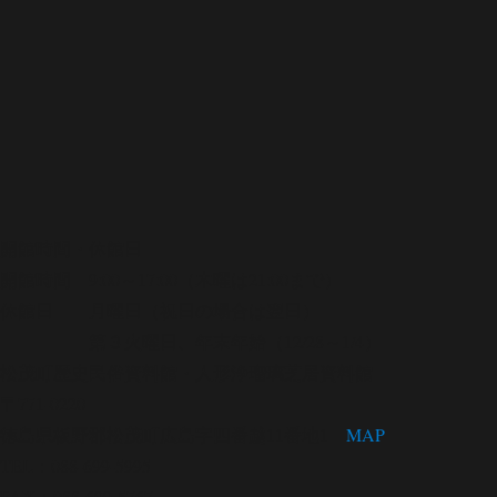
開館時間・休館日
開館時間 9:00～17:00（木曜は21:00まで）
休館日 月曜日（祝日の場合は翌日）
第３火曜日、年末年始（12/28～1/4）
松茂町歴史民俗資料館・人形浄瑠璃芝居資料館
〒771-0220
徳島県板野郡松茂町広島字四番越11番地1
MAP
TEL：088-699-5995
FAX：088-699-5767