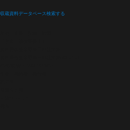
収蔵資料データベース
検索する
歴史
文書・記録・絵図
〔字名・地価等書上〕
資料群名
笹木野春日神社文書
資料番号
笹木野春日神社文書062-01-01
年代
(明治)＜1868-1912年＞
作者・発給者・発行者
宛て所
形態
タテ帳
寸法
24.7×17.2
備考