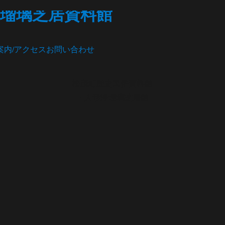
瑠璃芝居資料館
案内/アクセス
お問い合わせ
松茂町歴史民俗資料館
・人形浄瑠璃芝居館