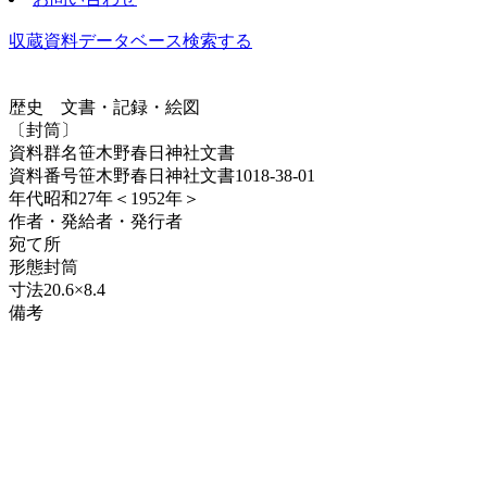
収蔵資料データベース
検索する
歴史
文書・記録・絵図
〔封筒〕
資料群名
笹木野春日神社文書
資料番号
笹木野春日神社文書1018-38-01
年代
昭和27年＜1952年＞
作者・発給者・発行者
宛て所
形態
封筒
寸法
20.6×8.4
備考