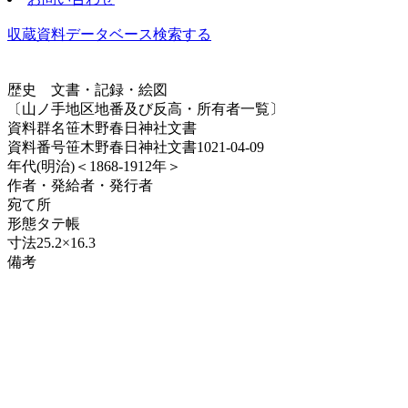
収蔵資料データベース
検索する
歴史
文書・記録・絵図
〔山ノ手地区地番及び反高・所有者一覧〕
資料群名
笹木野春日神社文書
資料番号
笹木野春日神社文書1021-04-09
年代
(明治)＜1868-1912年＞
作者・発給者・発行者
宛て所
形態
タテ帳
寸法
25.2×16.3
備考