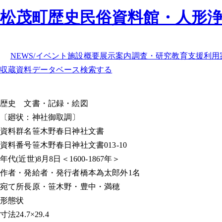
松茂町歴史民俗資料館・人形
NEWS/イベント
施設概要
展示案内
調査・研究
教育支援
利用
収蔵資料データベース
検索する
歴史
文書・記録・絵図
〔廻状：神社御取調〕
資料群名
笹木野春日神社文書
資料番号
笹木野春日神社文書013-10
年代
(近世)8月8日＜1600-1867年＞
作者・発給者・発行者
橋本為太郎外1名
宛て所
長原・笹木野・豊中・満穂
形態
状
寸法
24.7×29.4