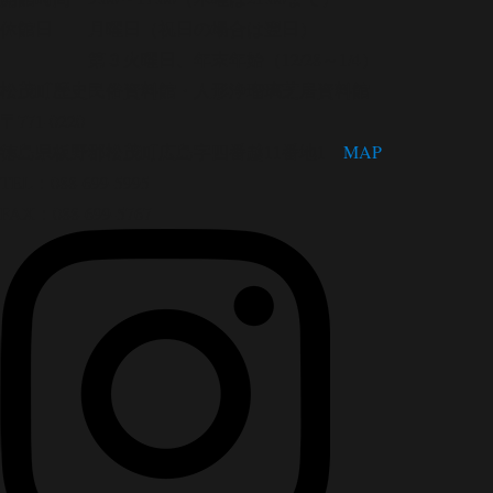
休館日 月曜日（祝日の場合は翌日）
第３火曜日、年末年始（12/28～1/4）
松茂町歴史民俗資料館・人形浄瑠璃芝居資料館
〒771-0220
徳島県板野郡松茂町広島字四番越11番地1
MAP
TEL：088-699-5995
FAX：088-699-5767