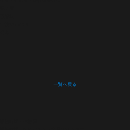
宛て所
形態
状
寸法
25.0×17.9
備考
一覧へ戻る
開館時間・休館日
開館時間 9:00～17:00（木曜は21:00まで）