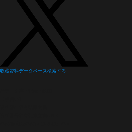
収蔵資料データベース
検索する
歴史
文書・記録・絵図
〔手習い〕
資料群名
谷有弘家文書
資料番号
谷有弘家文書009-3
年代
(昭和20年代)＜1945-1954年＞
作者・発給者・発行者
谷有弘