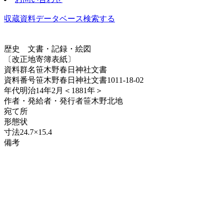
収蔵資料データベース
検索する
歴史
文書・記録・絵図
〔改正地寄簿表紙〕
資料群名
笹木野春日神社文書
資料番号
笹木野春日神社文書1011-18-02
年代
明治14年2月＜1881年＞
作者・発給者・発行者
笹木野北地
宛て所
形態
状
寸法
24.7×15.4
備考