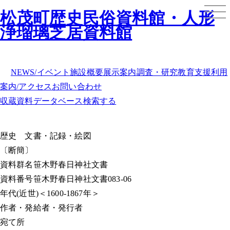
松茂町歴史民俗資料館・人形
浄瑠璃芝居資料館
NEWS/イベント
施設概要
展示案内
調査・研究
教育支援
利用
案内/アクセス
お問い合わせ
収蔵資料データベース
検索する
歴史
文書・記録・絵図
〔断簡〕
資料群名
笹木野春日神社文書
資料番号
笹木野春日神社文書083-06
年代
(近世)＜1600-1867年＞
作者・発給者・発行者
宛て所