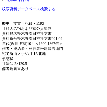
収蔵資料データベース
検索する
歴史
文書・記録・絵図
〔旅人の宿および奉公人規制〕
資料群名
笹木野春日神社文書
資料番号
笹木野春日神社文書021-02
年代
(近世後期)10月＜1600-1867年＞
作者・発給者・発行者
松尾源右衛門
宛て所
山ノ手/八丁野/北地
形態
状
寸法
24.2×129.5
備考
端裏書あり