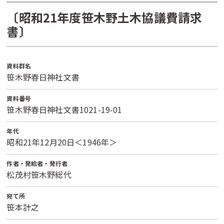
〔昭和21年度笹木野土木協議費請求
書〕
資料群名
笹木野春日神社文書
資料番号
笹木野春日神社文書1021-19-01
年代
昭和21年12月20日＜1946年＞
作者・発給者・発行者
松茂村笹木野総代
宛て所
笹本計之