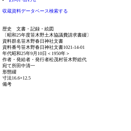
収蔵資料データベース
検索する
歴史
文書・記録・絵図
〔昭和25年度笹木野土木協議費請求書綴〕
資料群名
笹木野春日神社文書
資料番号
笹木野春日神社文書1021-14-01
年代
昭和25年9月10日＜1950年＞
作者・発給者・発行者
松茂村笹木野総代
宛て所
田中清一
形態
綴
寸法
16.6×12.5
備考