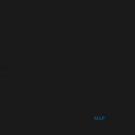
開館時間・休館日
開館時間 9:00～17:00（木曜は21:00まで）
休館日 月曜日（祝日の場合は翌日）
第３火曜日、年末年始（12/28～1/4）
松茂町歴史民俗資料館・人形浄瑠璃芝居資料館
〒771-0220
徳島県板野郡松茂町広島字四番越11番地1
MAP
TEL：088-699-5995
FAX：088-699-5767