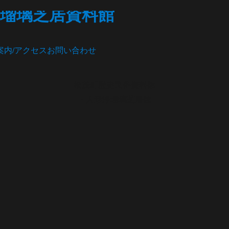
瑠璃芝居資料館
案内/アクセス
お問い合わせ
松茂町歴史民俗資料館
・人形浄瑠璃芝居館