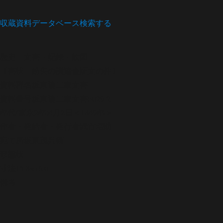
収蔵資料データベース
検索する
歴史
文書・記録・絵図
〔書状 紛失の調達金証文の件〕
資料群名
坂東協二家文書
資料番号
坂東協二家文書F029-2
年代
(嘉永2年)4月2日＜1849年＞
作者・発給者・発行者
武市増助
宛て所
坂東茂兵衛
形態
状
寸法
15.8×76.0
備考