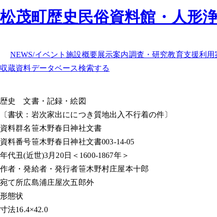
松茂町歴史民俗資料館・人形
NEWS/イベント
施設概要
展示案内
調査・研究
教育支援
利用
収蔵資料データベース
検索する
歴史
文書・記録・絵図
〔書状：岩次家出ににつき質地出入不行着の件〕
資料群名
笹木野春日神社文書
資料番号
笹木野春日神社文書003-14-05
年代
丑(近世)3月20日＜1600-1867年＞
作者・発給者・発行者
笹木野村庄屋本十郎
宛て所
広島浦庄屋次五郎外
形態
状
寸法
16.4×42.0