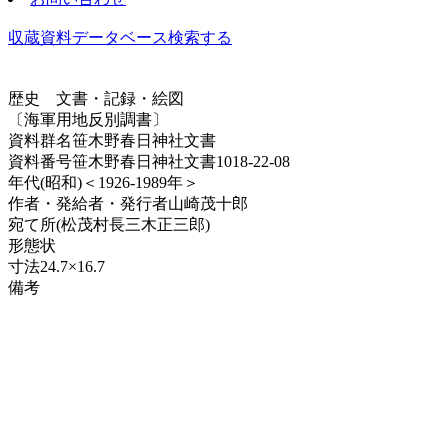
収蔵資料データベース
検索する
歴史
文書・記録・絵図
〔海軍用地反別調書〕
資料群名
笹木野春日神社文書
資料番号
笹木野春日神社文書1018-22-08
年代
(昭和)＜1926-1989年＞
作者・発給者・発行者
山崎茂十郎
宛て所
(松茂村長三木正三郎)
形態
状
寸法
24.7×16.7
備考