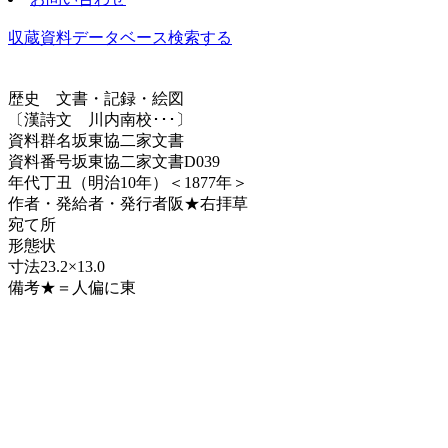
収蔵資料データベース
検索する
歴史
文書・記録・絵図
〔漢詩文 川内南校･･･〕
資料群名
坂東協二家文書
資料番号
坂東協二家文書D039
年代
丁丑（明治10年）＜1877年＞
作者・発給者・発行者
阪★右拝草
宛て所
形態
状
寸法
23.2×13.0
備考
★＝人偏に東