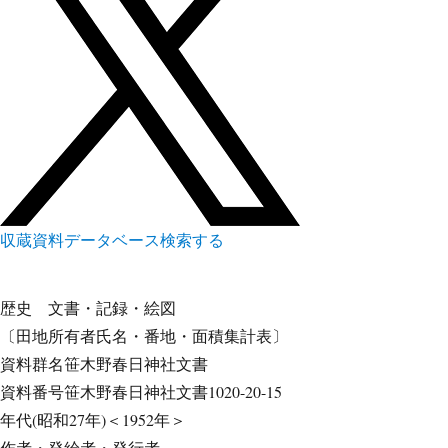
収蔵資料データベース
検索する
歴史
文書・記録・絵図
〔田地所有者氏名・番地・面積集計表〕
資料群名
笹木野春日神社文書
資料番号
笹木野春日神社文書1020-20-15
年代
(昭和27年)＜1952年＞
作者・発給者・発行者