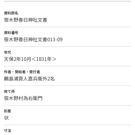
資料群名
笹木野春日神社文書
資料番号
笹木野春日神社文書013-09
年代
天保2年10月＜1831年＞
作者・発給者・発行者
鶴島浦買人嘉兵衛外2名
宛て所
笹木野村為右衛門
形態
状
寸法