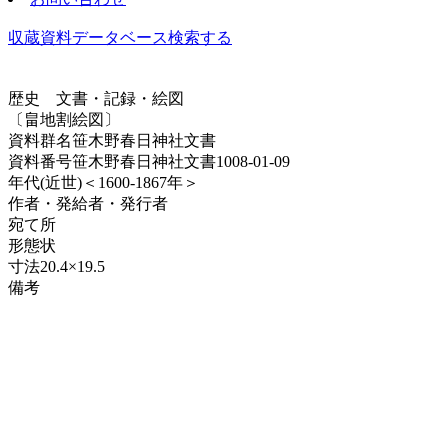
収蔵資料データベース
検索する
歴史
文書・記録・絵図
〔畠地割絵図〕
資料群名
笹木野春日神社文書
資料番号
笹木野春日神社文書1008-01-09
年代
(近世)＜1600-1867年＞
作者・発給者・発行者
宛て所
形態
状
寸法
20.4×19.5
備考