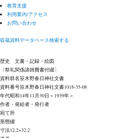
教育支援
利用案内/アクセス
お問い合わせ
収蔵資料データベース
検索する
歴史
文書・記録・絵図
〔祭礼関係諸雑費書付綴〕
資料群名
笹木野春日神社文書
資料番号
笹木野春日神社文書1018-35-08
年代
昭和14年11月30日＜1939年＞
作者・発給者・発行者
宛て所
形態
綴
寸法
12.2×32.2