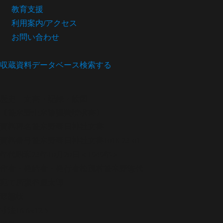
教育支援
利用案内/アクセス
お問い合わせ
収蔵資料データベース
検索する
歴史
文書・記録・絵図
〔笹木野土木協議費請求書〕
資料群名
笹木野春日神社文書
資料番号
笹木野春日神社文書1018-23-01
年代
昭和23年10月20日＜1949年＞
作者・発給者・発行者
松茂村笹木野惣代
宛て所
森谷慶太郎
形態
状
寸法
16.6×12.5