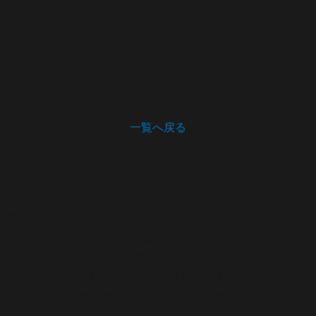
備考
一覧へ戻る
開館時間・休館日
開館時間 9:00～17:00（木曜は21:00まで）
休館日 月曜日（祝日の場合は翌日）
第３火曜日、年末年始（12/28～1/4）
松茂町歴史民俗資料館・人形浄瑠璃芝居資料館
〒771-0220