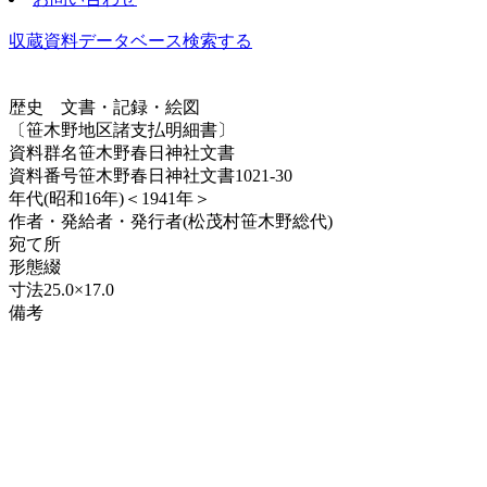
収蔵資料データベース
検索する
歴史
文書・記録・絵図
〔笹木野地区諸支払明細書〕
資料群名
笹木野春日神社文書
資料番号
笹木野春日神社文書1021-30
年代
(昭和16年)＜1941年＞
作者・発給者・発行者
(松茂村笹木野総代)
宛て所
形態
綴
寸法
25.0×17.0
備考