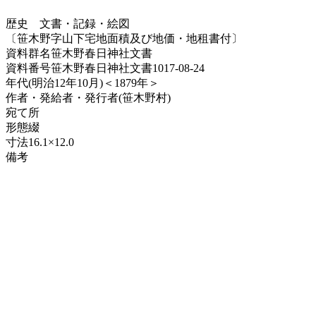
歴史
文書・記録・絵図
〔笹木野字山下宅地面積及び地価・地租書付〕
資料群名
笹木野春日神社文書
資料番号
笹木野春日神社文書1017-08-24
年代
(明治12年10月)＜1879年＞
作者・発給者・発行者
(笹木野村)
宛て所
形態
綴
寸法
16.1×12.0
備考