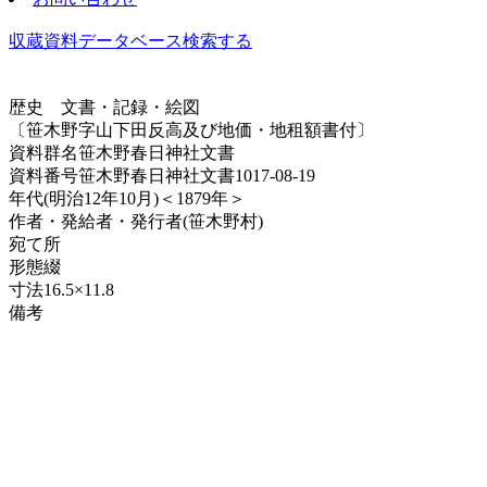
収蔵資料データベース
検索する
歴史
文書・記録・絵図
〔笹木野字山下田反高及び地価・地租額書付〕
資料群名
笹木野春日神社文書
資料番号
笹木野春日神社文書1017-08-19
年代
(明治12年10月)＜1879年＞
作者・発給者・発行者
(笹木野村)
宛て所
形態
綴
寸法
16.5×11.8
備考