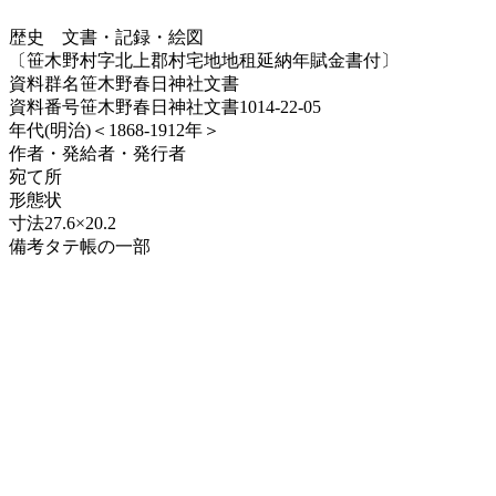
歴史
文書・記録・絵図
〔笹木野村字北上郡村宅地地租延納年賦金書付〕
資料群名
笹木野春日神社文書
資料番号
笹木野春日神社文書1014-22-05
年代
(明治)＜1868-1912年＞
作者・発給者・発行者
宛て所
形態
状
寸法
27.6×20.2
備考
タテ帳の一部