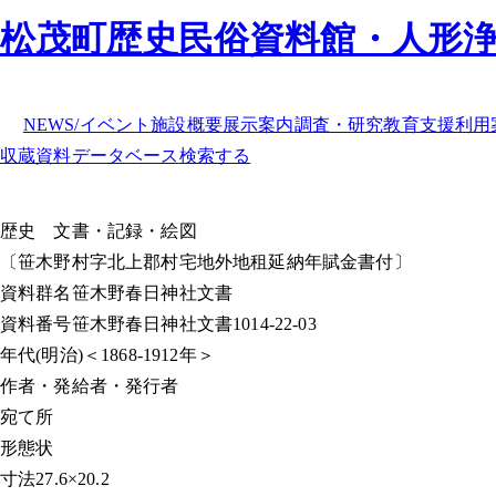
松茂町歴史民俗資料館・人形
NEWS/イベント
施設概要
展示案内
調査・研究
教育支援
利用
収蔵資料データベース
検索する
歴史
文書・記録・絵図
〔笹木野村字北上郡村宅地外地租延納年賦金書付〕
資料群名
笹木野春日神社文書
資料番号
笹木野春日神社文書1014-22-03
年代
(明治)＜1868-1912年＞
作者・発給者・発行者
宛て所
形態
状
寸法
27.6×20.2