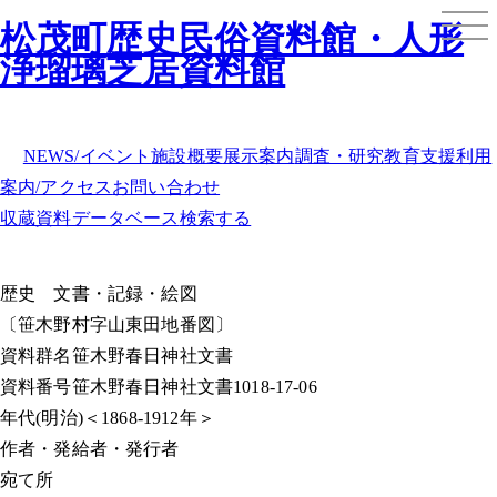
松茂町歴史民俗資料館・人形
浄瑠璃芝居資料館
NEWS/イベント
施設概要
展示案内
調査・研究
教育支援
利用
案内/アクセス
お問い合わせ
収蔵資料データベース
検索する
歴史
文書・記録・絵図
〔笹木野村字山東田地番図〕
資料群名
笹木野春日神社文書
資料番号
笹木野春日神社文書1018-17-06
年代
(明治)＜1868-1912年＞
作者・発給者・発行者
宛て所