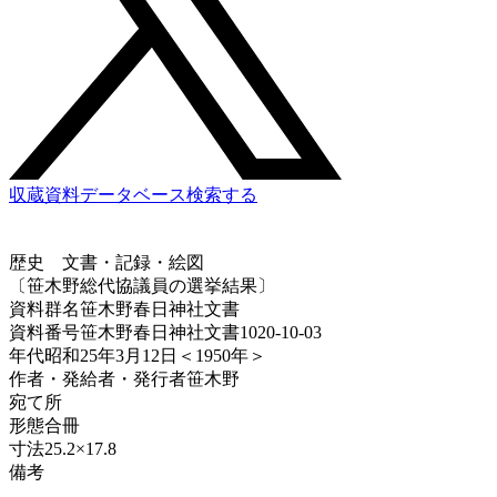
収蔵資料データベース
検索する
歴史
文書・記録・絵図
〔笹木野総代協議員の選挙結果〕
資料群名
笹木野春日神社文書
資料番号
笹木野春日神社文書1020-10-03
年代
昭和25年3月12日＜1950年＞
作者・発給者・発行者
笹木野
宛て所
形態
合冊
寸法
25.2×17.8
備考