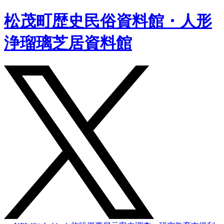
松茂町歴史民俗資料館・人形
浄瑠璃芝居資料館