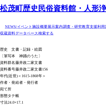
松茂町歴史民俗資料館・人形
NEWS/イベント
施設概要
展示案内
調査・研究
教育支援
利用
収蔵資料データベース
検索する
歴史
文書・記録・絵図
〔筆写本 神踊のうた〕
資料群名
藤井政二家文書
資料番号
藤井政二家文書156
年代
(近世)＜1615-1868年＞
作者・発給者・発行者
宛て所
形態
タテ帳
寸法
24.0×17.1