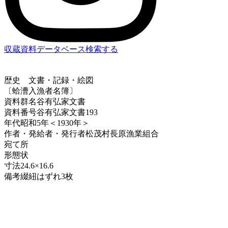
収蔵資料データベース
検索する
歴史
文書・記録・絵図
〔蛤漕入漁者名簿〕
資料群名
谷有弘家文書
資料番号
谷有弘家文書193
年代
昭和5年＜1930年＞
作者・発給者・発行者
松茂村長原漁業組合
宛て所
形態
状
寸法
24.6×16.6
備考
綴紐はずれ3枚