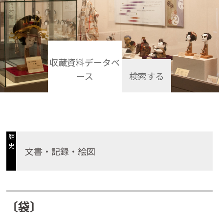
収蔵資料データベ
ース
検索する
歴
史
文書・記録・絵図
〔袋〕