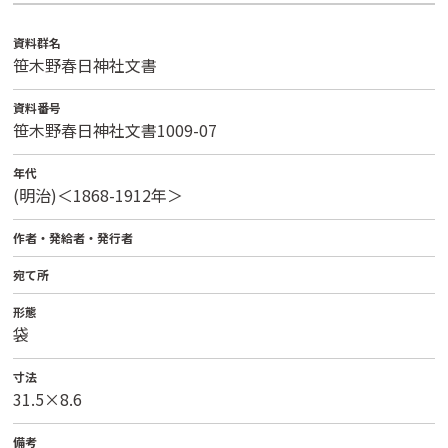
資料群名
笹木野春日神社文書
資料番号
笹木野春日神社文書1009-07
年代
(明治)＜1868-1912年＞
作者・発給者・発行者
宛て所
形態
袋
寸法
31.5×8.6
備考