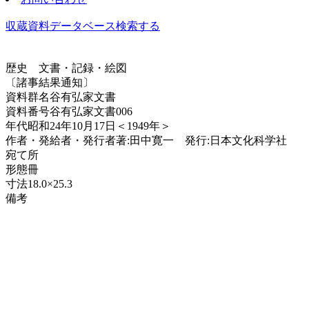
収蔵資料データベース
検索する
歴史
文書・記録・絵図
〔諸事結果通知〕
資料群名
谷有弘家文書
資料番号
谷有弘家文書006
年代
昭和24年10月17日＜1949年＞
作者・発給者・発行者
著:田中寛一 発行:日本文化科学社
宛て所
形態
冊
寸法
18.0×25.3
備考