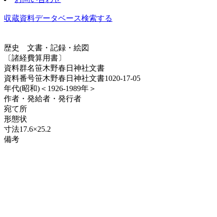
収蔵資料データベース
検索する
歴史
文書・記録・絵図
〔諸経費算用書〕
資料群名
笹木野春日神社文書
資料番号
笹木野春日神社文書1020-17-05
年代
(昭和)＜1926-1989年＞
作者・発給者・発行者
宛て所
形態
状
寸法
17.6×25.2
備考