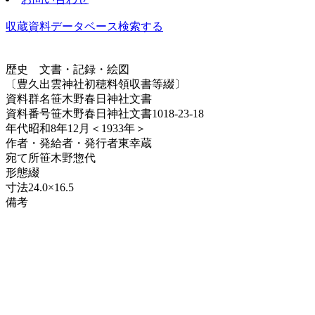
収蔵資料データベース
検索する
歴史
文書・記録・絵図
〔豊久出雲神社初穂料領収書等綴〕
資料群名
笹木野春日神社文書
資料番号
笹木野春日神社文書1018-23-18
年代
昭和8年12月＜1933年＞
作者・発給者・発行者
東幸蔵
宛て所
笹木野惣代
形態
綴
寸法
24.0×16.5
備考