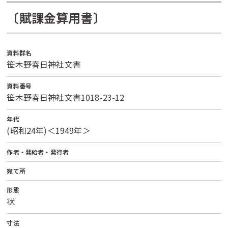
〔賦課金算用書〕
資料群名
笹木野春日神社文書
資料番号
笹木野春日神社文書1018-23-12
年代
(昭和24年)＜1949年＞
作者・発給者・発行者
宛て所
形態
状
寸法