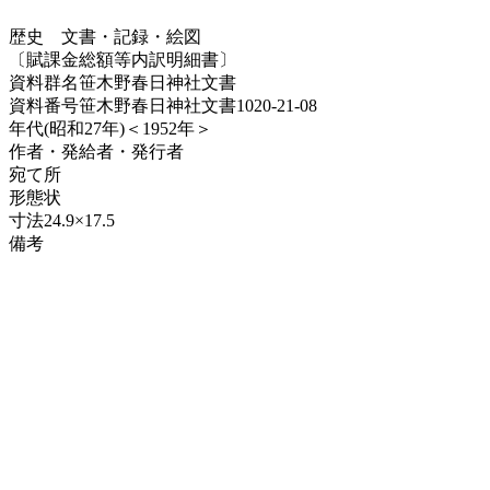
歴史
文書・記録・絵図
〔賦課金総額等内訳明細書〕
資料群名
笹木野春日神社文書
資料番号
笹木野春日神社文書1020-21-08
年代
(昭和27年)＜1952年＞
作者・発給者・発行者
宛て所
形態
状
寸法
24.9×17.5
備考