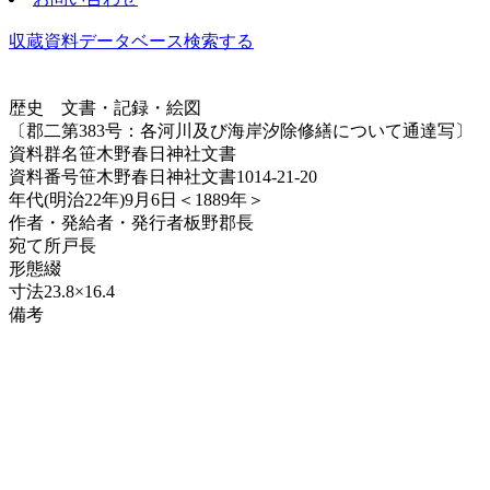
収蔵資料データベース
検索する
歴史
文書・記録・絵図
〔郡二第383号：各河川及び海岸汐除修繕について通達写〕
資料群名
笹木野春日神社文書
資料番号
笹木野春日神社文書1014-21-20
年代
(明治22年)9月6日＜1889年＞
作者・発給者・発行者
板野郡長
宛て所
戸長
形態
綴
寸法
23.8×16.4
備考